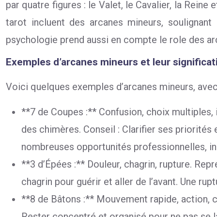
par quatre figures : le Valet, le Cavalier, la Rei
tarot incluent des arcanes mineurs, soulignant
psychologie prend aussi en compte le role des ar
Exemples d’arcanes mineurs et leur significat
Voici quelques exemples d’arcanes mineurs, avec le
**7 de Coupes :** Confusion, choix multiples, i
des chimères. Conseil : Clarifier ses priorit
nombreuses opportunités professionnelles, inca
**3 d’Épées :** Douleur, chagrin, rupture. Rep
chagrin pour guérir et aller de l’avant. Une ru
**8 de Bâtons :** Mouvement rapide, action, c
Rester concentré et organisé pour ne pas se la