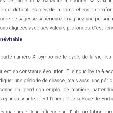
s de l’âme et la capacité à écouter sa voix int
le qui détient les clés de la compréhension profond
source de sagesse supérieure. Imaginez une person
ons alignées avec ses valeurs profondes. C’est l’én
inévitable
arte numéro X, symbolise le cycle de la vie, les h
 est en constante évolution. Elle nous invite à acce
diquer une période de chance, mais aussi une période
rsonne qui perd son emploi de manière inattendue
s épanouissante. C’est l’énergie de la Roue de Fortu
 majeurs et leur influence sur l’interprétation Taro