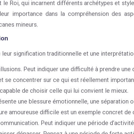
ne et le Roi, qui incarnent différents archétypes et 
 leur importance dans la compréhension des aspec
canes mineurs.
ion
ur signification traditionnelle et une interprétatio
llusions. Peut indiquer une difficulté à prendre une 
és et se concentrer sur ce qui est réellement impor
pable de choisir celle qui lui convient le mieux.
résente une blessure émotionnelle, une séparation ou
pture amoureuse difficile est un exemple concret de 
ommunication. Peut indiquer une période d’activité
isser dépasser. Pensez à une période de forte activ